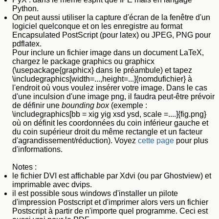
Python.
On peut aussi utiliser la capture d'écran de la fenêtre d'un
logiciel quelconque et on les enregistre au format
Encapsulated PostScript (pour latex) ou JPEG, PNG pour
pdflatex.
Pour inclure un fichier image dans un document LaTeX,
chargez le package graphics ou graphicx
(\usepackage{graphicx} dans le préambule) et tapez
\includegraphics[width=...,height=...]{nomdufichier} à
l'endroit où vous voulez insérer votre image. Dans le cas
d'une inculsion d'une image png, il faudra peut-être prévoir
de définir une
bounding box
(exemple :
\includegraphics[bb = xig yig xsd ysd, scale =....]{fig.png}
où on définit les coordonnées du coin inférieur gauche et
du coin supérieur droit du même rectangle et un facteur
d'agrandissement/réduction). Voyez
cette page
pour plus
d'informations.
Notes :
le fichier DVI est affichable par Xdvi (ou par Ghostview) et
imprimable avec dvips.
il est possible sous windows d'installer un pilote
d'impression Postscript et d'imprimer alors vers un fichier
Postscript à partir de n'importe quel programme. Ceci est