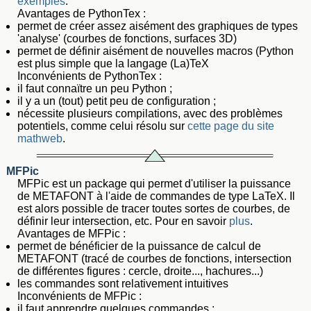
exemples
.
Avantages de PythonTex :
permet de créer assez aisément des graphiques de types
'analyse' (courbes de fonctions, surfaces 3D)
permet de définir aisément de nouvelles macros (Python
est plus simple que la langage (La)TeX
Inconvénients de PythonTex :
il faut connaïtre un peu Python ;
il y a un (tout) petit peu de configuration ;
nécessite plusieurs compilations, avec des problèmes
potentiels, comme celui résolu sur
cette page du site
mathweb
.
MFPic
MFPic est un package qui permet d'utiliser la puissance
de METAFONT à l'aide de commandes de type LaTeX. Il
est alors possible de tracer toutes sortes de courbes, de
définir leur intersection, etc. Pour en savoir
plus
.
Avantages de MFPic :
permet de bénéficier de la puissance de calcul de
METAFONT (tracé de courbes de fonctions, intersection
de différentes figures : cercle, droite..., hachures...)
les commandes sont relativement intuitives
Inconvénients de MFPic :
il faut apprendre quelques commandes ;