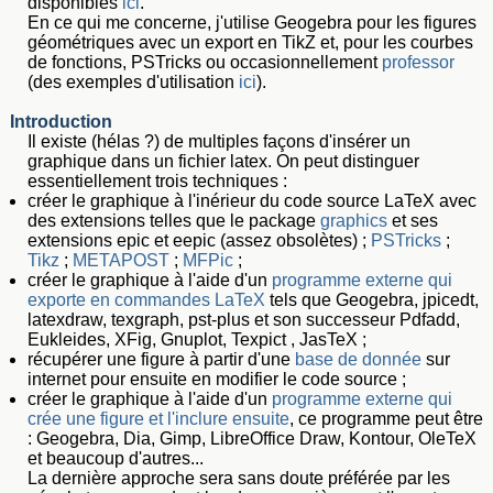
disponibles
ici
.
En ce qui me concerne, j'utilise Geogebra pour les figures
géométriques avec un export en TikZ et, pour les courbes
de fonctions, PSTricks ou occasionnellement
professor
(des exemples d'utilisation
ici
).
Introduction
Il existe (hélas ?) de multiples façons d'insérer un
graphique dans un fichier latex. On peut distinguer
essentiellement trois techniques :
créer le graphique à l'inérieur du code source LaTeX avec
des extensions telles que le package
graphics
et ses
extensions epic et eepic (assez obsolètes) ;
PSTricks
;
Tikz
;
METAPOST
;
MFPic
;
créer le graphique à l'aide d'un
programme externe qui
exporte en commandes LaTeX
tels que Geogebra, jpicedt,
latexdraw, texgraph, pst-plus et son successeur Pdfadd,
Eukleides, XFig, Gnuplot, Texpict , JasTeX ;
récupérer une figure à partir d'une
base de donnée
sur
internet pour ensuite en modifier le code source ;
créer le graphique à l'aide d'un
programme externe qui
crée une figure et l'inclure ensuite
, ce programme peut être
: Geogebra, Dia, Gimp, LibreOffice Draw, Kontour, OleTeX
et beaucoup d'autres...
La dernière approche sera sans doute préférée par les