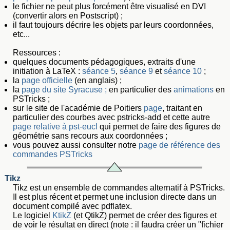
le fichier ne peut plus forcément être visualisé en DVI
(convertir alors en Postscript) ;
il faut toujours décrire les objets par leurs coordonnées,
etc...
Ressources :
quelques documents pédagogiques, extraits d'une
initiation à LaTeX :
séance 5
,
séance 9
et
séance 10
;
la
page officielle
(en anglais) ;
la
page du site Syracuse ;
en particulier des
animations
en
PSTricks ;
sur le site de l'académie de Poitiers
page
, traitant en
particulier des courbes avec pstricks-add et cette autre
page relative à pst-eucl
qui permet de faire des figures de
géométrie sans recours aux coordonnées ;
vous pouvez aussi consulter notre
page de référence des
commandes PSTricks
Tikz
Tikz est un ensemble de commandes alternatif à PSTricks.
Il est plus récent et permet une inclusion directe dans un
document compilé avec pdflatex.
Le logiciel
KtikZ
(et QtikZ) permet de créer des figures et
de voir le résultat en direct (note : il faudra créer un "fichier