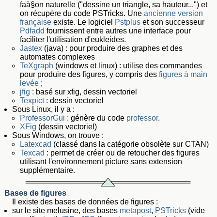
faà§on naturelle ("dessine un triangle, sa hauteur...") et
on récupère du code PSTricks. Une
ancienne version
française
existe. Le logiciel
Pstplus
et son successeur
Pdfadd
fournissent entre autres une interface pour
faciliter l'utilisation d'eukleides.
Jastex
(java) : pour produire des graphes et des
automates complexes
TeXgraph
(windows et linux) : utilise des commandes
pour produire des figures, y compris des
figures à main
levée
;
jfig
: basé sur xfig, dessin vectoriel
Texpict
: dessin vectoriel
Sous Linux, il y a :
ProfessorGui
: génère du code
professor
.
XFig
(dessin vectoriel)
Sous Windows, on trouve :
Latexcad
(classé dans la catégorie obsolète sur CTAN)
Texcad
: permet de créer ou de retoucher des figures
utilisant l'environnement picture sans extension
supplémentaire.
Bases de figures
Il existe des bases de données de figures :
sur le site melusine, des bases
metapost
,
PSTricks
(vide