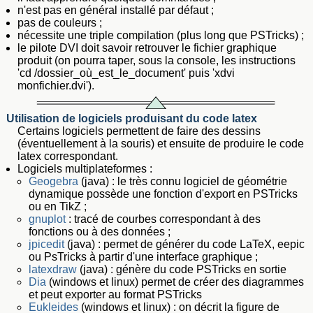
n'est pas en général installé par défaut ;
pas de couleurs ;
nécessite une triple compilation (plus long que PSTricks) ;
le pilote DVI doit savoir retrouver le fichier graphique
produit (on pourra taper, sous la console, les instructions
'cd /dossier_où_est_le_document' puis 'xdvi
monfichier.dvi').
Utilisation de logiciels produisant du code latex
Certains logiciels permettent de faire des dessins
(éventuellement à la souris) et ensuite de produire le code
latex correspondant.
Logiciels multiplateformes :
Geogebra
(java) : le très connu logiciel de géométrie
dynamique possède une fonction d'export en PSTricks
ou en TikZ ;
gnuplot
: tracé de courbes correspondant à des
fonctions ou à des données ;
jpicedit
(java) : permet de générer du code LaTeX, eepic
ou PsTricks à partir d'une interface graphique ;
latexdraw
(java) : génère du code PSTricks en sortie
Dia
(windows et linux) permet de créer des diagrammes
et peut exporter au format PSTricks
Eukleides
(windows et linux) : on décrit la figure de