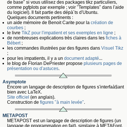
de base" si vous utilisez des packages tikz particuliers,
comme pgfplots par exemple ; voir "Templates" dans l'aide
du logiciel). Il fait partie des dépà´ts d'Ubuntu.
Quelques documents pertinents :
un aide mémoire de Benoit Carite pour la
création de
courbes
;
le livre
TikZ pour l'impatient et ses exemples en ligne
;
de nombreuses explications très claires dans les
fiches à
Bébert
;
les commandes illustrées par des figures dans
Visuel Tikz
;
pour les impatients, il y a un
document adapté
...
le blog de Florian DePriester propose
plusieurs pages de
présentation ou d'astuces
.
Asymptote
Encore un langage de description de figures s'interfaà§ant
bien avec LaTeX.
Site officiel
(en anglais).
Construction de
figures "à main levée"
.
METAPOST
METAPOST est un langage de description de figures (un
langage de programmation en fait), similaire à METAFont.