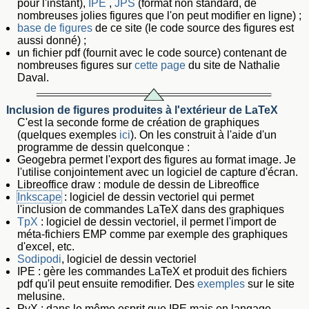
pour l'instant),
IPE
,
JPS
(format non standard, de
nombreuses jolies figures que l'on peut modifier en ligne) ;
base de figures
de ce site (le code source des figures est
aussi donné) ;
un fichier pdf (fournit avec le code source) contenant de
nombreuses figures sur
cette page
du site de Nathalie
Daval.
Inclusion de figures produites à l'extérieur de LaTeX
C'est la seconde forme de création de graphiques
(quelques exemples
ici
). On les construit à l'aide d'un
programme de dessin quelconque :
Geogebra permet l'export des figures au format image. Je
l'utilise conjointement avec un logiciel de capture d'écran.
Libreoffice draw : module de dessin de Libreoffice
Inkscape
: logiciel de dessin vectoriel qui permet
l'inclusion de commandes LaTeX dans des graphiques
TpX
: logiciel de dessin vectoriel, il permet l'import de
méta-fichiers EMP comme par exemple des graphiques
d'excel, etc.
Sodipodi
, logiciel de dessin vectoriel
IPE : gère les commandes LaTeX et produit des fichiers
pdf qu'il peut ensuite remodifier. Des
exemples
sur le site
melusine.
PyX : dans le même esprit que IPE mais en langage