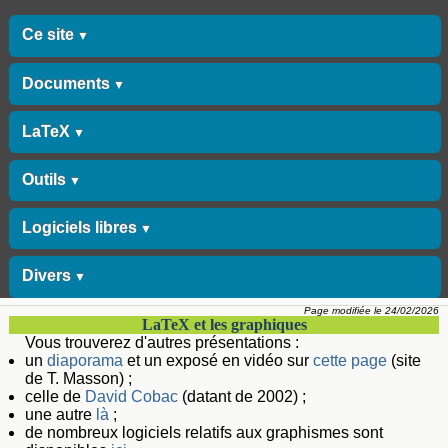
Ce site
▼
Documents
▼
LaTeX
▼
Outils
▼
Logiciels libres
▼
Divers
▼
Page modifiée le 24/02/2026
LaTeX et les graphiques
Vous trouverez d'autres présentations :
un
diaporama
et un exposé en vidéo sur
cette page
(site
de T. Masson) ;
celle de
David Cobac
(datant de 2002) ;
une autre
là
;
de nombreux logiciels relatifs aux graphismes sont