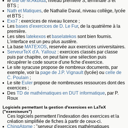
le
site de M.Akbida
, niveau première S, terminale S et
BTS ;
Nath et Matiques
, de Nathalie Daval, niveau collège, lycée
et BTS ;
Exo7
: exercices de niveau licence ;
Les
bases d'exercices de D. Le Fur
, de la quatrième à la
première.
Les sites
latekexos
et
baselatekos
sont bien fournis.
L'interface est un peu plus austère.
La base
MATEXOS
, reservée aux exercices universitaires.
ServeurTeX d'A. Yallouz
: exercices classés par classe
puis par chapitre, on peut faire une sélection puis
récupérer le code source d'une fiche d'exercice.
Le site syracuse propose de nombreux documents, par
exemple, voir la
page de J.P. Vignault
(lycée) ou
celle de
C. Poulain
;
Le site
Euler
propose de nombreuses ressources dont des
exercices ;
Des
TD de mathématiques en DUT informatique
, par P.
Roux
Logiciels permettant la gestion d'exercices en LaTeX
("exerciseurs")
Ces logiciels permettent l'indexation des exercices et la
création simplifiée de fiches à partir de ceux-ci.
ChingAtome
: "serveur d'exercices mathématiques