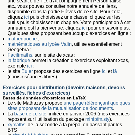
une séance de TD, d'Accompagnement Personnalisé,
etc., vous pouvez consulter notre annuaire de liens,
disponible dans la partie Elèves de ce site. Pour cela,
cliquez
ici
puis choisissez une classe, cliquez sur les
outils puis choisissez un chapitre. Votre participation à cet
annuaire est la bienvenue, cliquez
ici
pour en savoir plus.
Quelques sites proposant beaucoup d'exercices en ligne :
mathenpoche
;
mathématiques au lycée Valin
, utilise essentiellement
Geogebra ;
Facilimaths
, sur le site de xcas ;
la fabrique
permet la création d'exercices exploitant xcas,
exemple
ici
;
le site
Euler
propose des exercices en ligne
ici
et
là
(choisir séances libres) ;
Exercices pour distribution (devoirs maisons, devoirs
surveillés, fiches d'exercices)
Bases de données d'exercices en LaTeX
Le site Mathazay propose
une page référençant quelques
sites proposant de la mutualisation de documents
.
La
base de ce site
, initiée en janvier 2006 (mes exercices
reposent sur l'utilisation du package
minipfm.sty
).
xymaths
, de la seconde à la prépa, en passant par les
BTS ;