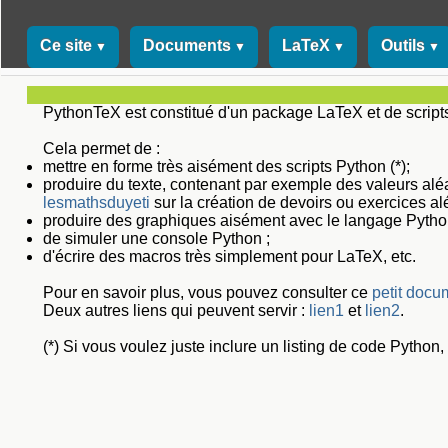
Ce site
Documents
LaTeX
Outils
▼
▼
▼
▼
PythonTeX est constitué d'un package LaTeX et de scripts
Cela permet de :
mettre en forme très aisément des scripts Python (*);
produire du texte, contenant par exemple des valeurs aléat
lesmathsduyeti
sur la création de devoirs ou exercices alé
produire des graphiques aisément avec le langage Pytho
de simuler une console Python ;
d'écrire des macros très simplement pour LaTeX, etc.
Pour en savoir plus, vous pouvez consulter ce
petit docu
Deux autres liens qui peuvent servir :
lien1
et
lien2
.
(*) Si vous voulez juste inclure un listing de code Python,