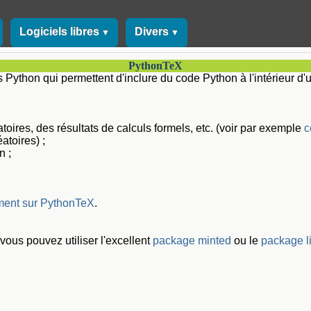
Logiciels libres
Divers
▼
▼
PythonTeX
 Python qui permettent d'inclure du code Python à l'intérieur d
oires, des résultats de calculs formels, etc. (voir par exemple
c
atoires) ;
n ;
ment sur PythonTeX
.
 vous pouvez utiliser l'excellent
package minted
ou le
package li